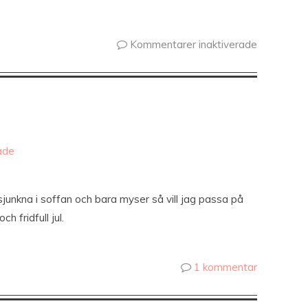
Kommentarer inaktiverade
ade
dsjunkna i soffan och bara myser så vill jag passa på
ch fridfull jul.
1 kommentar