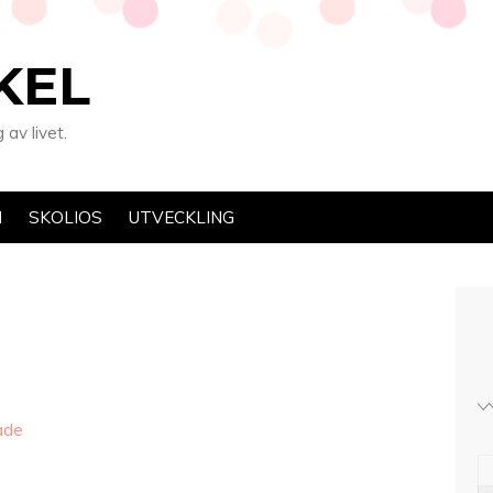
KEL
av livet.
N
SKOLIOS
UTVECKLING
ade