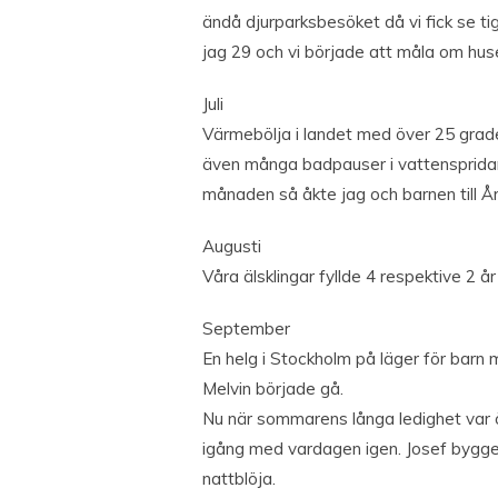
ändå djurparksbesöket då vi fick se tig
jag 29 och vi började att måla om hus
Juli
Värmebölja i landet med över 25 gra
även många badpauser i vattenspridare
månaden så åkte jag och barnen till Å
Augusti
Våra älsklingar fyllde 4 respektive 2 år
September
En helg i Stockholm på läger för barn 
Melvin började gå.
Nu när sommarens långa ledighet var ö
igång med vardagen igen. Josef bygge
nattblöja.