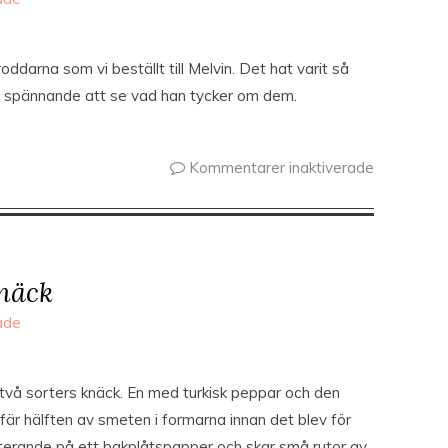
ddarna som vi beställt till Melvin. Det hat varit så
bli spännande att se vad han tycker om dem.
Kommentarer inaktiverade
näck
ade
 två sorters knäck. En med turkisk peppar och den
efär hälften av smeten i formarna innan det blev för
esterande på ett bakplåtspapper och skar små rutor av