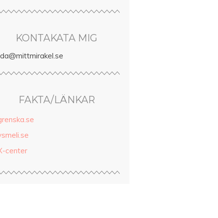
KONTAKATA MIG
inda@mittmirakel.se
FAKTA/LÄNKAR
grenska.se
ysmeli.se
X-center