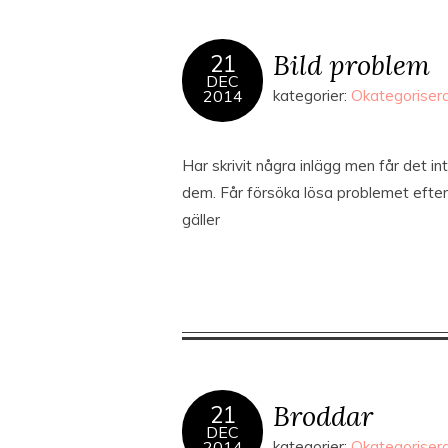
Bild problem
21
DEC
2014
kategorier:
Okategoriser
Har skrivit några inlägg men får det in
dem. Får försöka lösa problemet efter 
gäller
Broddar
21
DEC
2014
kategorier:
Okategoriser