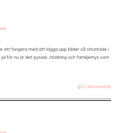
ade
te att fungera med att lägga upp bilder så struntade i
jul för nu är det pyssel, städning och familjemys som
1 kommentar
ade