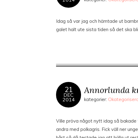
Idag så var jag och hämtade ut barnbro
galet halt ute sista tiden så det ska 
Annorlunda k
21
DEC
2014
kategorier:
Okategoriser
Ville pröva något nytt idag så bakade
andra med polkagris. Fick väll ner ung
hårt så då testade jag att hälla ut r