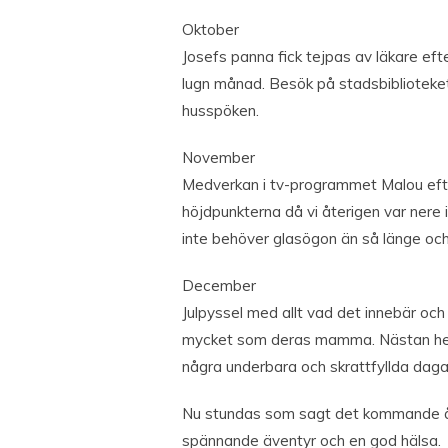
Oktober
Josefs panna fick tejpas av läkare efter
lugn månad. Besök på stadsbibliotek
husspöken.
November
Medverkan i tv-programmet Malou efte
höjdpunkterna då vi återigen var nere
inte behöver glasögon än så länge oc
December
Julpyssel med allt vad det innebär och
mycket som deras mamma. Nästan hela 
några underbara och skrattfyllda daga
Nu stundas som sagt det kommande å
spännande äventyr och en god hälsa.