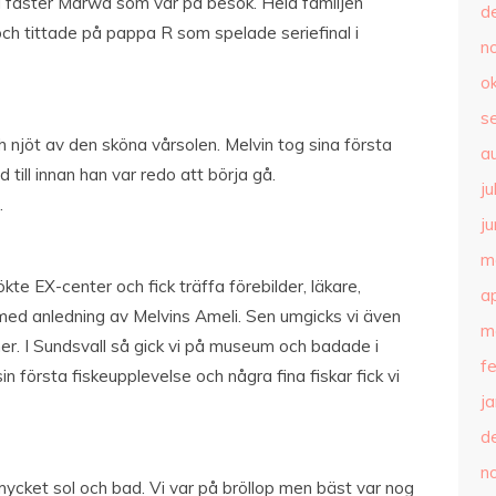
faster Marwa som var på besök. Hela familjen
d
 och tittade på pappa R som spelade seriefinal i
n
o
s
 njöt av den sköna vårsolen. Melvin tog sina första
a
till innan han var redo att börja gå.
ju
.
ju
m
kte EX-center och fick träffa förebilder, läkare,
ap
ed anledning av Melvins Ameli. Sen umgicks vi även
m
er. I Sundsvall så gick vi på museum och badade i
f
första fiskeupplevelse och några fina fiskar fick vi
j
d
n
ycket sol och bad. Vi var på bröllop men bäst var nog