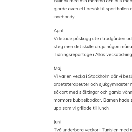
Bullbak med min mamma och bus med 
gjorde även ett besök till sporthallen
innebandy.
April
Vi letade påskägg ute i trädgården och
steg men det skulle dröja någon månad 
Tidningsreportage i Allas veckotidning
Maj
Vi var en vecka i Stockholm där vi besö
arbetsterapeuter och sjukgymnaster m
såklart med släktingar och gamla vänn
mormors bubbelbadkar. Barnen hade sin 
upp som vi grillade till lunch.
Juni
Två underbara veckor i Tunisien med m