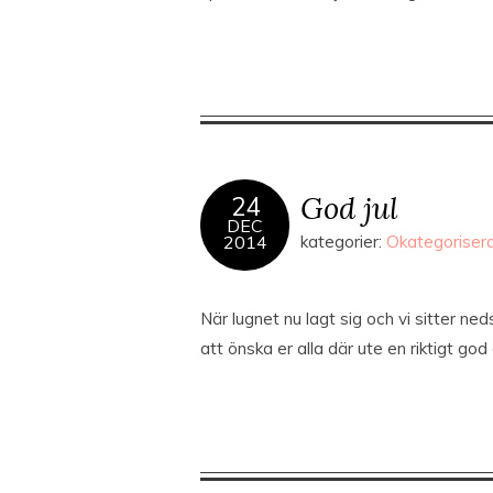
God jul
24
DEC
2014
kategorier:
Okategoriser
När lugnet nu lagt sig och vi sitter ne
att önska er alla där ute en riktigt god o