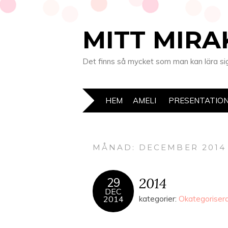
MITT MIRA
Det finns så mycket som man kan lära sig 
HEM
AMELI
PRESENTATIO
MÅNAD:
DECEMBER 2014
2014
29
DEC
2014
kategorier:
Okategoriser