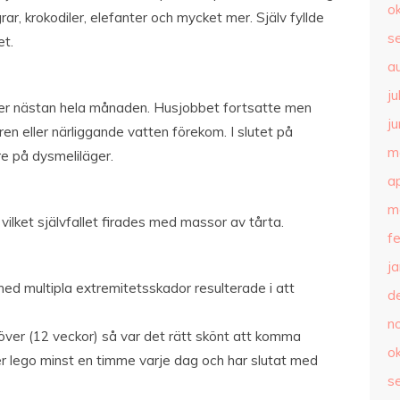
o
rar, krokodiler, elefanter och mycket mer. Själv fyllde
s
et.
a
ju
der nästan hela månaden. Husjobbet fortsatte men
ju
n eller närliggande vatten förekom. I slutet på
m
re på dysmeliläger.
ap
m
 vilket självfallet firades med massor av tårta.
f
j
med multipla extremitetsskador resulterade i att
d
n
ver (12 veckor) så var det rätt skönt att komma
o
r lego minst en timme varje dag och har slutat med
s