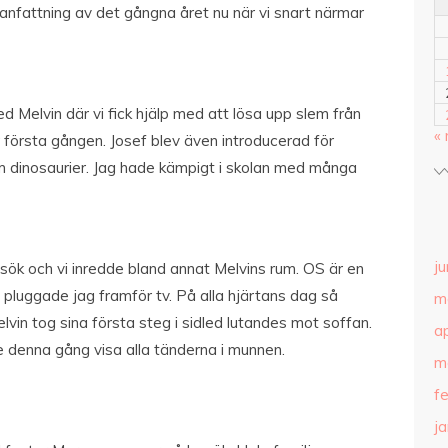
nfattning av det gångna året nu när vi snart närmar
 Melvin där vi fick hjälp med att lösa upp slem från
«
 första gången. Josef blev även introducerad för
om dinosaurier. Jag hade kämpigt i skolan med många
ju
ök och vi inredde bland annat Melvins rum. OS är en
 pluggade jag framför tv. På alla hjärtans dag så
m
lvin tog sina första steg i sidled lutandes mot soffan.
ap
 denna gång visa alla tänderna i munnen.
m
f
j