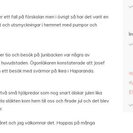
 ett fall på förskolan men i övrigt så har det varit en
et och utsmyckningar i hemmet med pumpor och
l
r tio och besök på Junibacken var några av
 i huvudstaden. Ögonläkaren konstaterade att Josef
h ett besök med svärmor på Ikea i Haparanda.
a
d
E
 två små hjälpredor som nog snart älskar julen lika
släkten kom hem till oss och firade jul och det blev
r.
ret och jag välkomnar det. Hoppas på många