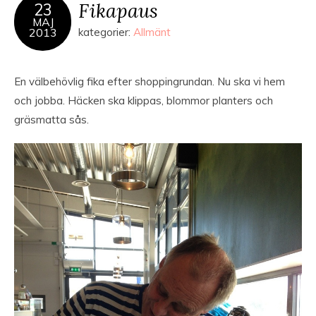
Fikapaus
23
MAJ
2013
kategorier:
Allmänt
En välbehövlig fika efter shoppingrundan. Nu ska vi hem
och jobba. Häcken ska klippas, blommor planters och
gräsmatta sås.