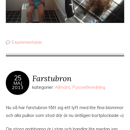
5 kommentarer
Farstubron
25
MAJ
2013
kategorier:
Allmänt
,
Pyssel/Inredning
Nu så har farstubron fått sig ett lyft med lite fina blommor
och alla pulkor som stod där är nu äntligen bortplockade =)
De stora grabbarna är i stan och handlar lite medan jag