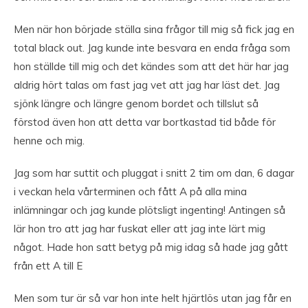
Men när hon började ställa sina frågor till mig så fick jag en
total black out. Jag kunde inte besvara en enda fråga som
hon ställde till mig och det kändes som att det här har jag
aldrig hört talas om fast jag vet att jag har läst det. Jag
sjönk längre och längre genom bordet och tillslut så
förstod även hon att detta var bortkastad tid både för
henne och mig.
Jag som har suttit och pluggat i snitt 2 tim om dan, 6 dagar
i veckan hela vårterminen och fått A på alla mina
inlämningar och jag kunde plötsligt ingenting! Antingen så
lär hon tro att jag har fuskat eller att jag inte lärt mig
något. Hade hon satt betyg på mig idag så hade jag gått
från ett A till E
Men som tur är så var hon inte helt hjärtlös utan jag får en