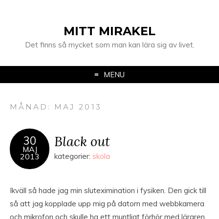
MITT MIRAKEL
Det finns så mycket som man kan lära sig av livet.
MENU
MÅNAD:
MAJ 2013
Black out
30
MAJ
2013
kategorier:
skola
Ikväll så hade jag min sluteximination i fysiken. Den gick till
så att jag kopplade upp mig på datorn med webbkamera
och mikrofon och skulle ha ett muntligt förhör med läraren.