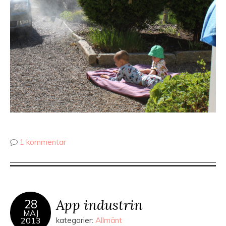
1 kommentar
App industrin
28
MAJ
2013
kategorier:
Allmänt