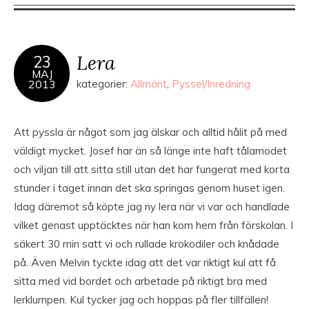
Lera
23
MAJ
2013
kategorier:
Allmänt
,
Pyssel/Inredning
Att pyssla är något som jag älskar och alltid hålit på med
väldigt mycket. Josef har än så länge inte haft tålamodet
och viljan till att sitta still utan det har fungerat med korta
stunder i taget innan det ska springas genom huset igen.
Idag däremot så köpte jag ny lera när vi var och handlade
vilket genast upptäcktes när han kom hem från förskolan. I
säkert 30 min satt vi och rullade krokodiler och knådade
på. Även Melvin tyckte idag att det var riktigt kul att få
sitta med vid bordet och arbetade på riktigt bra med
lerklumpen. Kul tycker jag och hoppas på fler tillfällen!