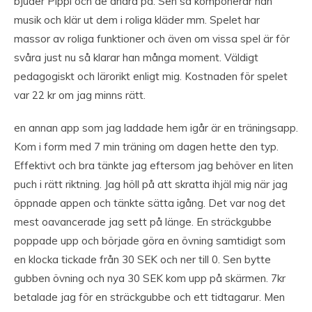
bjuder Pippi och de andra på. Sen så komponerar han
musik och klär ut dem i roliga kläder mm. Spelet har
massor av roliga funktioner och även om vissa spel är för
svåra just nu så klarar han många moment. Väldigt
pedagogiskt och lärorikt enligt mig. Kostnaden för spelet
var 22 kr om jag minns rätt.
en annan app som jag laddade hem igår är en träningsapp.
Kom i form med 7 min träning om dagen hette den typ.
Effektivt och bra tänkte jag eftersom jag behöver en liten
puch i rätt riktning. Jag höll på att skratta ihjäl mig när jag
öppnade appen och tänkte sätta igång. Det var nog det
mest oavancerade jag sett på länge. En sträckgubbe
poppade upp och började göra en övning samtidigt som
en klocka tickade från 30 SEK och ner till 0. Sen bytte
gubben övning och nya 30 SEK kom upp på skärmen. 7kr
betalade jag för en sträckgubbe och ett tidtagarur. Men