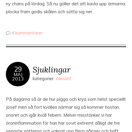
ny chans på lördag. Så nu gäller det att kavla upp ärmarna,
plocka fram godis skålen och sätta sig ner…
4 kommentarer
Sjuklingar
29
MAJ
2013
kategorier:
Allmänt
På dagarna så är de hur pigga och krya som helst speciellt
Josef men så fort kvällen närmar sig så kommer hostan,
snoret och igår kväll febern. Melvin misstänker vi har
öroninflammation för han har sovit extremt dåligt de tre
senaste nätterna och vaknat upp flera gånger och haft