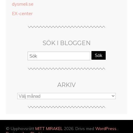
dysmeli.se
EX-center
SÖK I BLOGGEN
Sök
ARKIV
© Upphovsrätt
MITT MIRAKEL
2026. Drivs med
WordPress
.