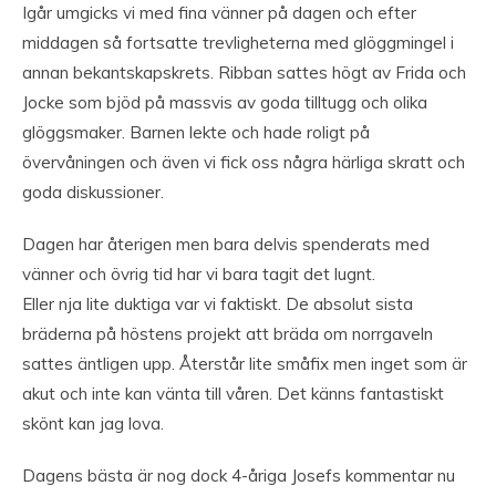
Igår umgicks vi med fina vänner på dagen och efter
middagen så fortsatte trevligheterna med glöggmingel i
annan bekantskapskrets. Ribban sattes högt av Frida och
Jocke som bjöd på massvis av goda tilltugg och olika
glöggsmaker. Barnen lekte och hade roligt på
övervåningen och även vi fick oss några härliga skratt och
goda diskussioner.
Dagen har återigen men bara delvis spenderats med
vänner och övrig tid har vi bara tagit det lugnt.
Eller nja lite duktiga var vi faktiskt. De absolut sista
bräderna på höstens projekt att bräda om norrgaveln
sattes äntligen upp. Återstår lite småfix men inget som är
akut och inte kan vänta till våren. Det känns fantastiskt
skönt kan jag lova.
Dagens bästa är nog dock 4-åriga Josefs kommentar nu