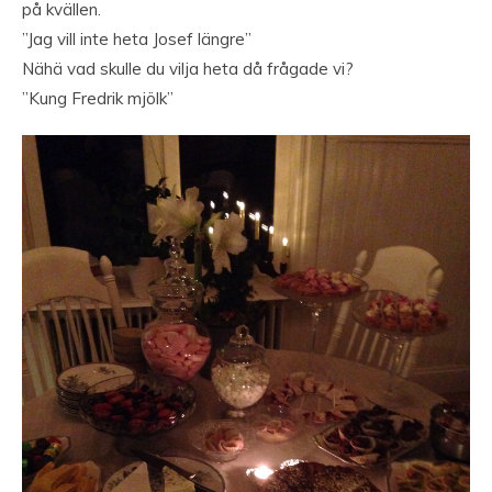
på kvällen.
”Jag vill inte heta Josef längre”
Nähä vad skulle du vilja heta då frågade vi?
”Kung Fredrik mjölk”