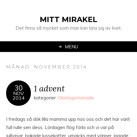
MITT MIRAKEL
Det finns så mycket som man kan lära sig av livet.
MENU
MÅNAD:
NOVEMBER 2014
1 advent
30
NOV
2014
kategorier:
Okategoriserade
I fredags så dök lilla mamma upp hos oss och det har varit
full rulle sen dess. Lördagen flög förbi och vi var på
julbasar, bakade lussekatter, umgicks med vänner, lagade