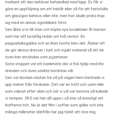
markant att den behöver behandlad med lapp. Ev får vi
göra en uppföljning om ett halvår eller så för att fastställa
om glasögon behövs eller inte, men hon skulle prata ihop
sig med en annan ögonläkare först.
Sen åkte vi in till stan och köpte nya luciakläder åt barnen
som har sitt luciatåg redan om två veckor. En
pepparkaksgubbe och en liten tomte blev det. Älskar att
de gör dessa dresser i tunt och mjukt material så att de
även kan användas som pyjamaser.
Sista stoppet var ett bankmöte där vi fick hjälp med lite
ärenden och även sänkte boräntan vår.
Sen var klockan nästan tre så på vägen hem hämtade vi
upp melvin från förskolan. Det var en trött och varm kille
som vaknat efter vilan och när vi väl var hemma så kollade
vi tempen. 39,5 var han då uppe i så inte så konstigt att
krafterna tröt. Nu är det film i soffan som gäller och inte
många millimeter därifrån har jag tänkt att röra mig.