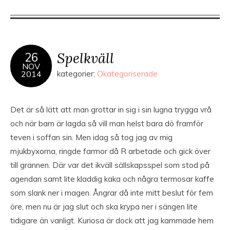
Spelkväll
26
NOV
2014
kategorier:
Okategoriserade
Det är så lätt att man grottar in sig i sin lugna trygga vrå
och när barn är lagda så vill man helst bara dö framför
teven i soffan sin. Men idag så tog jag av mig
mjukbyxorna, ringde farmor då R arbetade och gick över
till grannen. Där var det ikväll sällskapsspel som stod på
agendan samt lite kladdig kaka och några termosar kaffe
som slank ner i magen. Ångrar då inte mitt beslut för fem
öre, men nu är jag slut och ska krypa ner i sängen lite
tidigare än vanligt. Kuriosa är dock att jag kammade hem