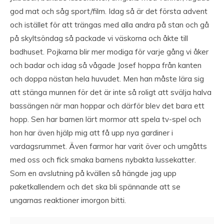
god mat och såg sport/film. Idag så är det första advent
och istället för att trängas med alla andra på stan och gå
på skyltsöndag så packade vi väskorna och åkte till
badhuset. Pojkarna blir mer modiga för varje gång vi åker
och badar och idag så vågade Josef hoppa från kanten
och doppa nästan hela huvudet. Men han måste lära sig
att stänga munnen för det är inte så roligt att svälja halva
bassängen när man hoppar och därför blev det bara ett
hopp. Sen har barnen lärt mormor att spela tv-spel och
hon har även hjälp mig att få upp nya gardiner i
vardagsrummet. Även farmor har varit över och umgåtts
med oss och fick smaka barnens nybakta lussekatter.
Som en avslutning på kvällen så hängde jag upp
paketkallendern och det ska bli spännande att se
ungarnas reaktioner imorgon bitti.