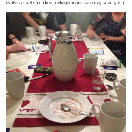
kvällens spel så nu kan tävlingsmänniskan i mig sova got :).