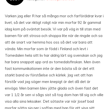
Varken jag eller R har så många mor och farföräldrar kvar i
livet, så det var riktigt roligt när min morfar 92 år gammal
idag kom på oväntat besök. Vi var på väg in till stan med
barnen för att strosa och shoppa lite när de ringde och sa
att de snart var hemma hos oss så det var bara att
vända. Min morfar som är född i Finland och levt i
Tornedalen hela sitt liv har aldrig lärt sig svenskan och jag
har bara snappat upp ord av tornedalsfinskan. Men även
fast kommunikationen inte är den bästa så är det ett
starkt band av förståelse och kärlek. Jag vet att han
förstår vad jag säger men knepigt är det då det är
enväga. Men barnen blev jätte glada och även fast det
var 1 1/2 år sen vi sågs sist så tog dom han till sig och ville
visa alla sina leksaker. Det sötaste var när Josef bad
morfar sätta sig ner i soffan med han för att visa sitt