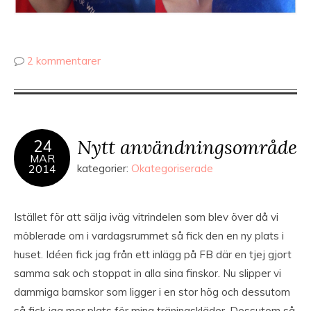
2 kommentarer
Nytt användningsområde
24
MAR
2014
kategorier:
Okategoriserade
Istället för att sälja iväg vitrindelen som blev över då vi
möblerade om i vardagsrummet så fick den en ny plats i
huset. Idéen fick jag från ett inlägg på FB där en tjej gjort
samma sak och stoppat in alla sina finskor. Nu slipper vi
dammiga barnskor som ligger i en stor hög och dessutom
så fick jag mer plats för mina träningskläder. Dessutom så