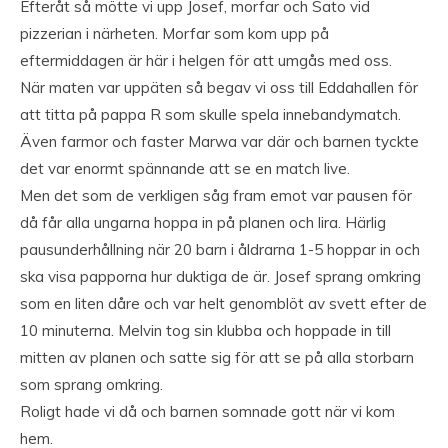
Efteråt så mötte vi upp Josef, morfar och Sato vid
pizzerian i närheten. Morfar som kom upp på
eftermiddagen är här i helgen för att umgås med oss.
När maten var uppäten så begav vi oss till Eddahallen för
att titta på pappa R som skulle spela innebandymatch.
Även farmor och faster Marwa var där och barnen tyckte
det var enormt spännande att se en match live.
Men det som de verkligen såg fram emot var pausen för
då får alla ungarna hoppa in på planen och lira. Härlig
pausunderhållning när 20 barn i åldrarna 1-5 hoppar in och
ska visa papporna hur duktiga de är. Josef sprang omkring
som en liten dåre och var helt genomblöt av svett efter de
10 minuterna. Melvin tog sin klubba och hoppade in till
mitten av planen och satte sig för att se på alla storbarn
som sprang omkring.
Roligt hade vi då och barnen somnade gott när vi kom
hem.