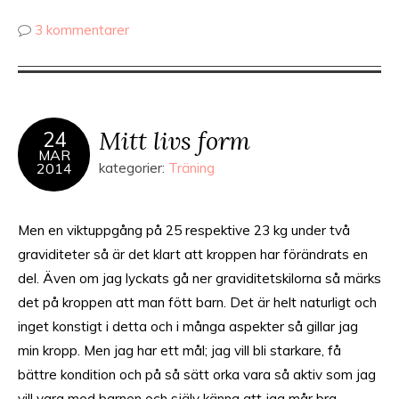
3 kommentarer
Mitt livs form
24
MAR
2014
kategorier:
Träning
Men en viktuppgång på 25 respektive 23 kg under två
graviditeter så är det klart att kroppen har förändrats en
del. Även om jag lyckats gå ner graviditetskilorna så märks
det på kroppen att man fött barn. Det är helt naturligt och
inget konstigt i detta och i många aspekter så gillar jag
min kropp. Men jag har ett mål; jag vill bli starkare, få
bättre kondition och på så sätt orka vara så aktiv som jag
vill vara med barnen och själv känna att jag mår bra.