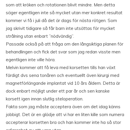
som att kröken och rotationen blivit mindre. Men detta
säger egentligen inte så mycket utan mer konkret resultat
kommer vi få i juli då det är dags för nästa rötgen. Som
jag skrivit tidigare så får barn inte utsättas för mycket
strålning utan enbart ”nödvändig”.
Passade också på att fråga om den långsiktiga planen för
behandlingen och fick det svar som jag redan visste men
egentligen inte ville höra.
Melvin kommer att få leva med korsetten tills han växt
färdigt dvs sena tonåren och eventuellt även kirurgi med
magnetförlängande implantat vid 10 års åldern. Detta är
dock enbart möjligt under ett par år och sen kanske
korsett igen innan slutlig steloperation.
Fakta som jag måste acceptera även om det idag känns
jobbigt. Det är en glädje att vi har en liten kille som numera
accepterar korsetten bra och han kommer inte ha så stor