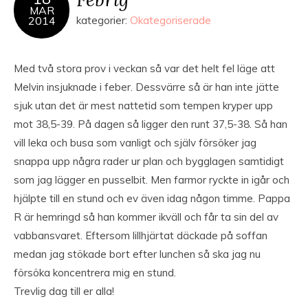
MAR
2014
kategorier:
Okategoriserade
Med två stora prov i veckan så var det helt fel läge att
Melvin insjuknade i feber. Dessvärre så är han inte jätte
sjuk utan det är mest nattetid som tempen kryper upp
mot 38,5-39. På dagen så ligger den runt 37,5-38. Så han
vill leka och busa som vanligt och själv försöker jag
snappa upp några rader ur plan och bygglagen samtidigt
som jag lägger en pusselbit. Men farmor ryckte in igår och
hjälpte till en stund och ev även idag någon timme. Pappa
R är hemringd så han kommer ikväll och får ta sin del av
vabbansvaret. Eftersom lillhjärtat däckade på soffan
medan jag stökade bort efter lunchen så ska jag nu
försöka koncentrera mig en stund.
Trevlig dag till er alla!