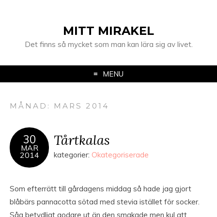
MITT MIRAKEL
Det finns så mycket som man kan lära sig av livet.
MENU
MÅNAD:
MARS 2014
Tårtkalas
30
MAR
2014
kategorier:
Okategoriserade
Som efterrätt till gårdagens middag så hade jag gjort
blåbärs pannacotta sötad med stevia istället för socker.
Såg betydligt godare ut än den smakade men kul att