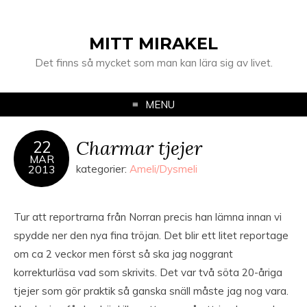
MITT MIRAKEL
Det finns så mycket som man kan lära sig av livet.
MENU
Charmar tjejer
22
MAR
2013
kategorier:
Ameli/Dysmeli
Tur att reportrarna från Norran precis han lämna innan vi
spydde ner den nya fina tröjan. Det blir ett litet reportage
om ca 2 veckor men först så ska jag noggrant
korrekturläsa vad som skrivits. Det var två söta 20-åriga
tjejer som gör praktik så ganska snäll måste jag nog vara.