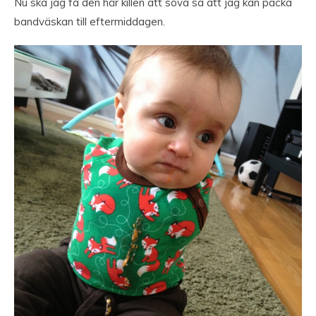
Nu ska jag få den här killen att sova så att jag kan packa
bandväskan till eftermiddagen.