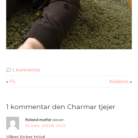
1 kommentar
«
Ps
Kläderna
»
1 kommentar den Charmar tjejer
Roland morfar
skriver:
22 mars, 2013 kl. 14:22
Vilken läcker tröja!