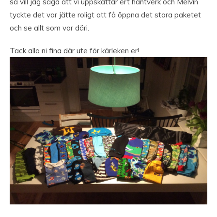
så vill jag säga att vi uppskattar ert hantverk och Melvin
tyckte det var jätte roligt att få öppna det stora paketet
och se allt som var däri.
Tack alla ni fina där ute för kärleken er!