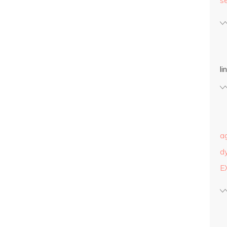
s
l
a
d
E