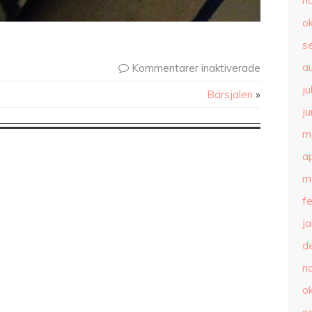
n
o
s
a
Kommentarer inaktiverade
ju
Bärsjalen
»
ju
m
ap
m
f
j
d
n
o