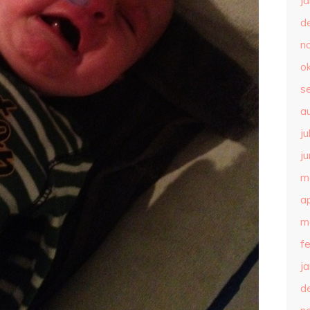
j
d
n
o
s
a
ju
ju
m
ap
m
f
j
d