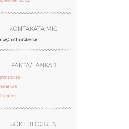
eptember 2012
KONTAKATA MIG
inda@mittmirakel.se
FAKTA/LÄNKAR
grenska.se
ysmeli.se
X-center
SÖK I BLOGGEN