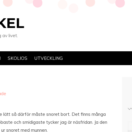
KEL
av livet.
N
SKOLIOS
UTVECKLING
ade
te lätt så därför måste snoret bort. Det finns många
baste och smidigaste tycker jag är näsfridan. Ja den
n ur snoret med munnen.