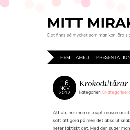
MITT MIRA
Det finns så mycket som man kan lära sig 
HEM
AMELI
PRESENTATIO
Krokodiltårar
16
NOV
2012
kategorier:
Okategoriser
Att äta när man är täppt i näsan är in
sätt att göra på men det absolut snab
heter faktiskt det. Med den suger ma