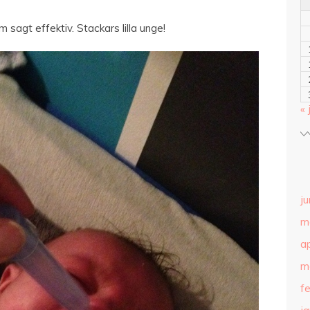
 sagt effektiv. Stackars lilla unge!
« 
ju
m
ap
m
f