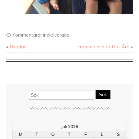
Kommentarer inaktiverade
«
Byadag
Framme och trötta i Åre
»
Sök
juli 2026
M
T
O
T
F
L
S