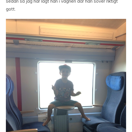
sedan så jag har lagt han i vagnen där han sover riktigt
gott.