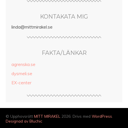
KONTAKATA MIG
linda@mittmirakel.se
FAKTA/LÄNKAR
agrenska.se
dysmeli.se
EX-center
© Upphovsrätt
MITT MIRAKEL
2026. Drivs med
WordPress
.
Designad av Bluchic