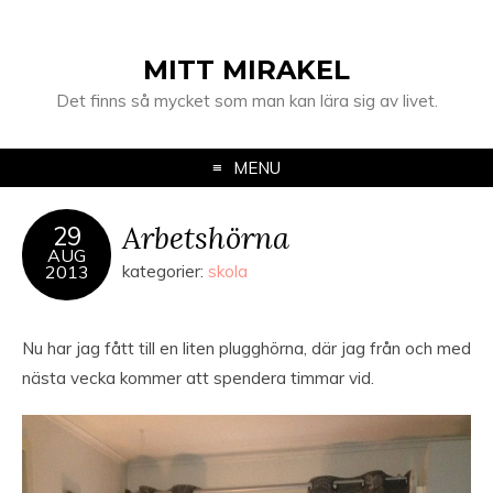
MITT MIRAKEL
Det finns så mycket som man kan lära sig av livet.
MENU
Arbetshörna
29
AUG
2013
kategorier:
skola
Nu har jag fått till en liten plugghörna, där jag från och med
nästa vecka kommer att spendera timmar vid.