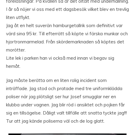
föreläsningar. På kvällen så är det öltält med underhållning.
I år så nöjer vi oss med ett dagsbesök vilket blev en trevlig
liten utflykt.
Jag åt en helt suverän hamburgetallrik som definitivt var
värd sina 95 kr. Till efterrätt så köpte vi färska munkar och
hjortronmarmelad. Från skördemarknaden så köptes det
morötter.
Lite lek i parken han vi också med innan vi begav sig
hemåt.
Jag måste berätta om en liten rolig incident som
inträffade. Jag stod och pratade med tre uniformklädda
poliser när jag plötsligt ser hur Josef smugglar ner en
klubba under vagnen. Jag blir röd i ansiktet och pojken får
sig en tillsägelse. Dåligt valt tillfälle att snatta tyckte jag!!!
Tur att jag kände poliserna väl och de log glatt.