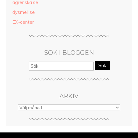
agrenska.se
dysmeli.se
EX-center
SÖK I BLOGGEN
Sök
ARKIV