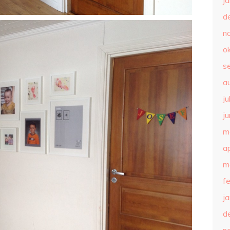
j
d
n
o
s
a
ju
ju
m
ap
m
f
j
d