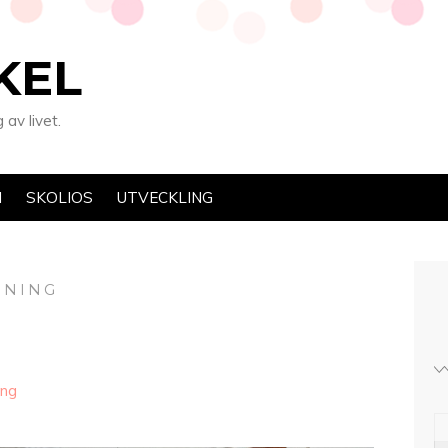
KEL
av livet.
N
SKOLIOS
UTVECKLING
DNING
ing