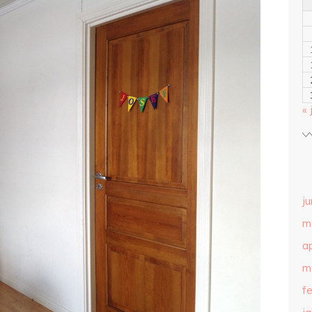
« 
ju
m
ap
m
f