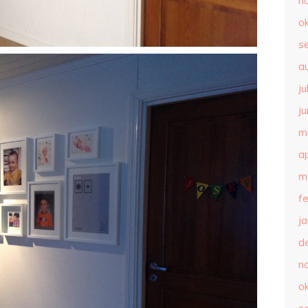
n
o
s
a
ju
ju
m
ap
m
f
j
d
n
o