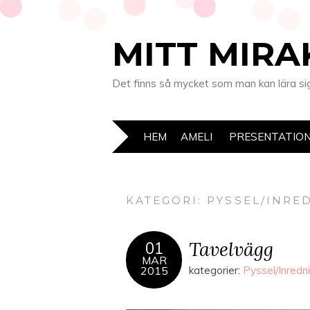
MITT MIRA
Det finns så mycket som man kan lära sig 
HEM
AMELI
PRESENTATIO
KATEGORI:
PYSSEL/INRE
Tavelvägg
01
MAR
2015
kategorier:
Pyssel/Inredn