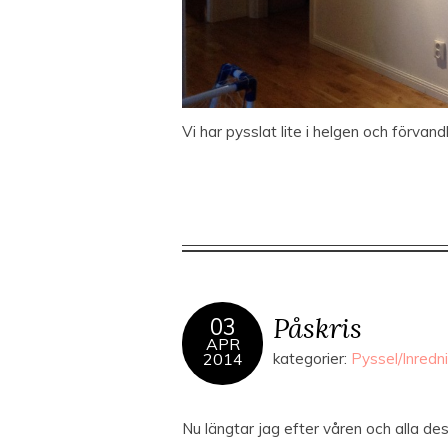
Vi har pysslat lite i helgen och förvandl
Påskris
03
APR
2014
kategorier:
Pyssel/Inredn
Nu längtar jag efter våren och alla de