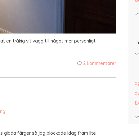
s
at en tråkig vit vägg till något mer personligt.
l
2 kommentarer
a
d
E
ing
ss glada färger så jag plockade idag fram lite