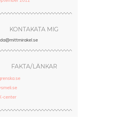
eptember 2012
KONTAKATA MIG
inda@mittmirakel.se
FAKTA/LÄNKAR
grenska.se
ysmeli.se
X-center