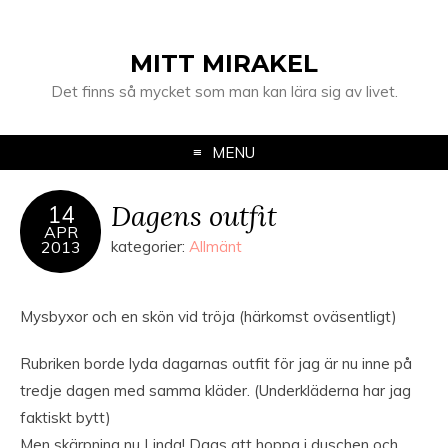
MITT MIRAKEL
Det finns så mycket som man kan lära sig av livet.
MENU
Dagens outfit
14
APR
2013
kategorier:
Allmänt
Mysbyxor och en skön vid tröja (härkomst oväsentligt)
Rubriken borde lyda dagarnas outfit för jag är nu inne på
tredje dagen med samma kläder. (Underkläderna har jag
faktiskt bytt)
Men skärpning nu Linda! Dags att hoppa i duschen och