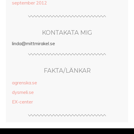
september 2012
KONTAKATA MIG
linda@mittmirakel.se
FAKTA/LÄNKAR
agrenska.se
dysmeli.se
EX-center