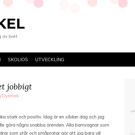
KEL
av livet.
N
SKOLIOS
UTVECKLING
et jobbigt
i/Dysmeli
 lika stark och positiv. Idag är en sådan dag och jag
ulle göra några snabba ärenden. Alla barnvagnar som
ldrar som står och småpratar gör att jag bara vill