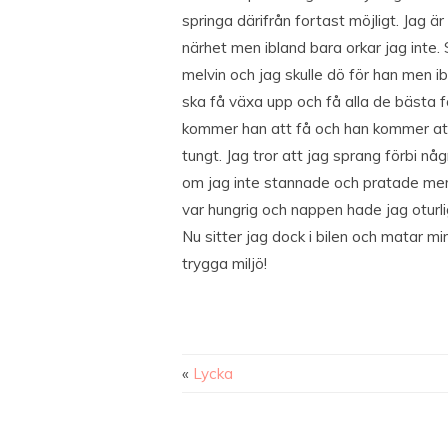
springa därifrån fortast möjligt. Jag är
närhet men ibland bara orkar jag inte. S
melvin och jag skulle dö för han men ibl
ska få växa upp och få alla de bästa 
kommer han att få och han kommer att 
tungt. Jag tror att jag sprang förbi nå
om jag inte stannade och pratade men 
var hungrig och nappen hade jag oturli
Nu sitter jag dock i bilen och matar min
trygga miljö!
«
Lycka