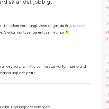
j
d så är det jobbigt
d
n
o
r att det kan vara tungt vissa dagar, du är ju ensam
s
. Skickar dig tusentusentusen kramar
a
ju
ju
m
är det bara! En riktig vän förstår varför man ibland
ap
tt stanna upp och prata…
m
f
j
d
 killar. Bryt ihop och kom igen!