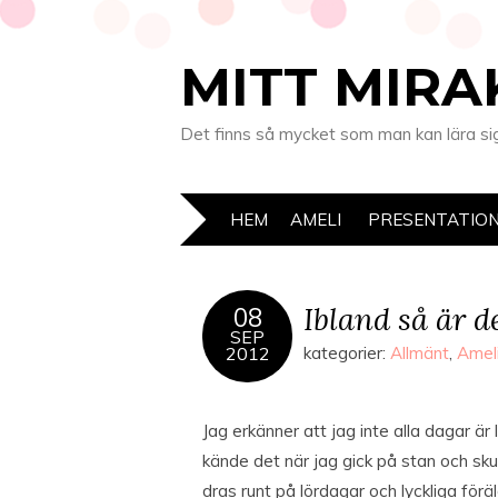
MITT MIRA
Det finns så mycket som man kan lära sig 
HEM
AMELI
PRESENTATIO
Ibland så är d
08
SEP
2012
kategorier:
Allmänt
,
Amel
Jag erkänner att jag inte alla dagar är
kände det när jag gick på stan och sk
dras runt på lördagar och lyckliga förä