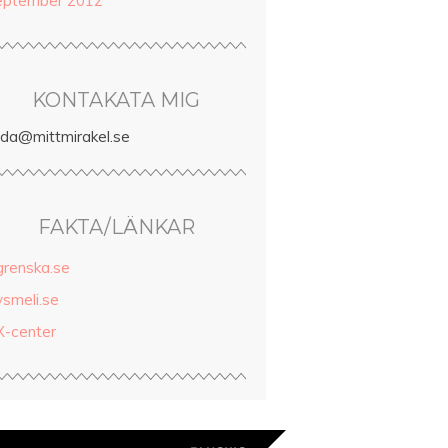
eptember 2012
KONTAKATA MIG
inda@mittmirakel.se
FAKTA/LÄNKAR
grenska.se
ysmeli.se
X-center