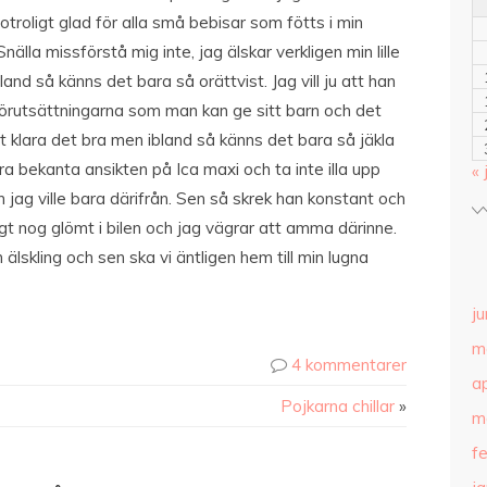
 otroligt glad för alla små bebisar som fötts i min
nälla missförstå mig inte, jag älskar verkligen min lille
and så känns det bara så orättvist. Jag vill ju att han
förutsättningarna som man kan ge sitt barn och det
klara det bra men ibland så känns det bara så jäkla
gra bekanta ansikten på Ica maxi och ta inte illa upp
« 
jag ville bara därifrån. Sen så skrek han konstant och
gt nog glömt i bilen och jag vägrar att amma därinne.
 älskling och sen ska vi äntligen hem till min lugna
ju
m
4 kommentarer
ap
Pojkarna chillar
»
m
f