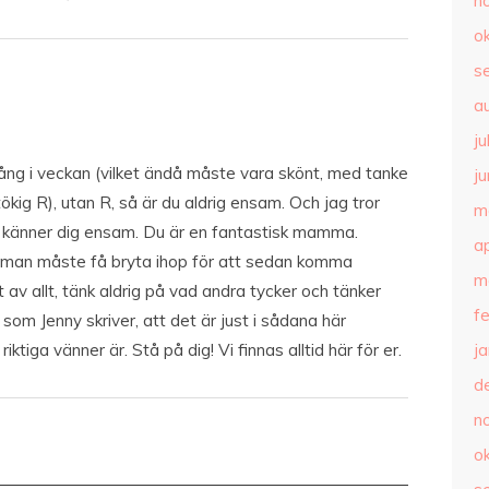
n
o
s
a
ju
ång i veckan (vilket ändå måste vara skönt, med tanke
ju
ökig R), utan R, så är du aldrig ensam. Och jag tror
m
u känner dig ensam. Du är en fantastisk mamma.
ap
 man måste få bryta ihop för att sedan komma
m
t av allt, tänk aldrig på vad andra tycker och tänker
f
som Jenny skriver, att det är just i sådana här
ktiga vänner är. Stå på dig! Vi finnas alltid här för er.
j
d
n
o