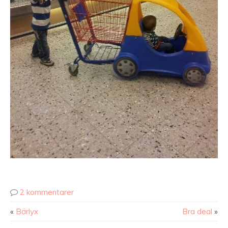
2 kommentarer
«
Bärlyx
Bra deal
»