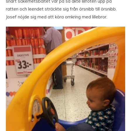
snart säkerhetsbältet var på så åkte lillfoten upp på
ratten och leendet sträckte sig från örsnibb till örsnibb.
Josef nöjde sig med att köra omkring med lillebror.