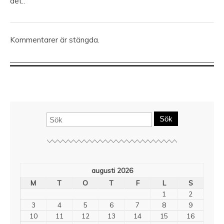
det..
Kommentarer är stängda.
Sök
augusti 2026
M
T
O
T
F
L
S
1
2
3
4
5
6
7
8
9
10
11
12
13
14
15
16