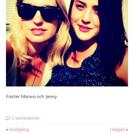
Faster Marwa och Jenny.
1 kommentar
«
Invägning
Helgen
»