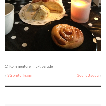
Kommentarer inaktiverade
«
Så omtänksam
Godnattsaga
»