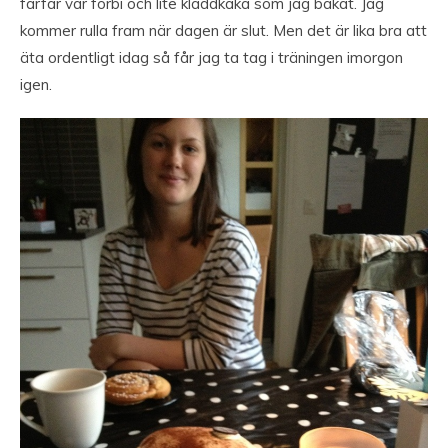
farfar var förbi och lite kladdkaka som jag bakat. Jag
kommer rulla fram när dagen är slut. Men det är lika bra att
äta ordentligt idag så får jag ta tag i träningen imorgon
igen.