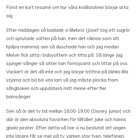
Först en kort resumé om hur våra kvällsrutiner börjar arta
sig.
Efter middagen så badade vi lillebror (Josef tog ett sugrör
och sprutade vatten på han, men det räknas som att
hjälpa mamma) sen så duschade han och jag medan
Melvin fick sitta i babysittern och titta på. Så länge jag
sjunger sånger så sitter han förnöjsamt och tittar på oss.
Vackert är det då inte och jag börjar tröttna på blinka lilla
stjärna och bä bä vita lam så jag måste plocka fram
sångboken och uppdatera mitt minne efter fler
barnsånger.
Sen så är det tv tid mellan 18:00-19:00 (Disney Junior) och
där är den absoluta favoriten för tillfället Jake och hanns
glada pirater. Efter detta så har vi nu beslutat att ungen
inte längre får se mer på tv, varken stor tven, telefonen,