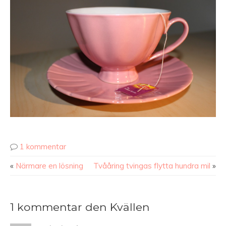
1 kommentar
«
Närmare en lösning
Tvååring tvingas flytta hundra mil
»
1 kommentar den Kvällen