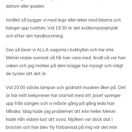
datorn eller ipaden.
Istället så bygger vi med lego eller leker med bilarna och
hänger upp tvätten. Vid 19:30 är det kvällsmacka/mjölk
och efter det tandborstning.
Sen så läser vi ALLA sagorna i bokhyllan och har inte
Melvin redan somnat så får han vara med. Ikväll så var han
vaken och jag märker på dem bägge hur mysigt och roligt
de tycker att det är.
Vid 20:00 släcks lampan och godnatt musiken åker på. Det
är här mitt bekymmer har startat med att Josef springer
upp från sängen och vi måste gång på gång leda han
tillbaka. Idag hade jag problemet att inte heller Melvin
hade nån vidare lust att sova. Mjölken var dock slut i
brösten och han blev fly förbannad på mig när det inte