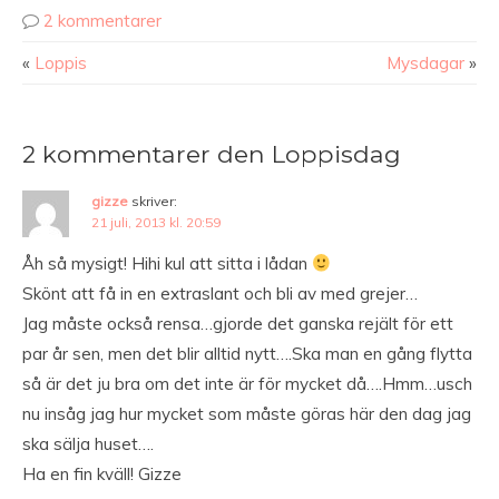
2 kommentarer
«
Loppis
Mysdagar
»
2 kommentarer den Loppisdag
gizze
skriver:
21 juli, 2013 kl. 20:59
Åh så mysigt! Hihi kul att sitta i lådan
Skönt att få in en extraslant och bli av med grejer…
Jag måste också rensa…gjorde det ganska rejält för ett
par år sen, men det blir alltid nytt….Ska man en gång flytta
så är det ju bra om det inte är för mycket då….Hmm…usch
nu insåg jag hur mycket som måste göras här den dag jag
ska sälja huset….
Ha en fin kväll! Gizze