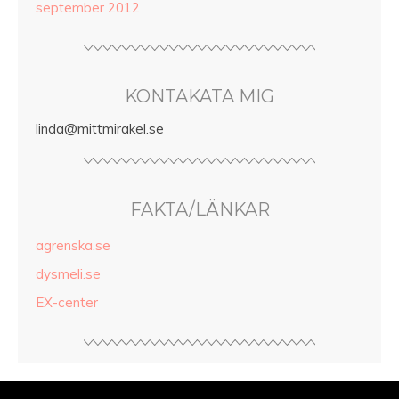
september 2012
KONTAKATA MIG
linda@mittmirakel.se
FAKTA/LÄNKAR
agrenska.se
dysmeli.se
EX-center