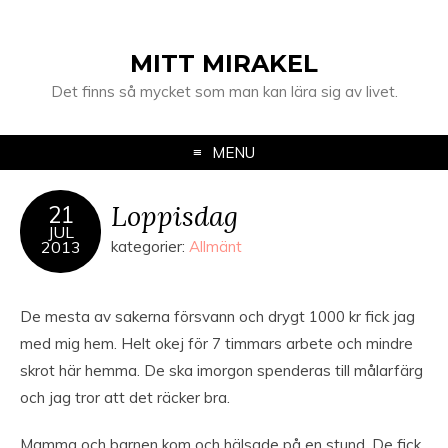
MITT MIRAKEL
Det finns så mycket som man kan lära sig av livet.
MENU
Loppisdag
21
JUL
2013
kategorier:
Allmänt
De mesta av sakerna försvann och drygt 1000 kr fick jag
med mig hem. Helt okej för 7 timmars arbete och mindre
skrot här hemma. De ska imorgon spenderas till målarfärg
och jag tror att det räcker bra.
Mamma och barnen kom och hälsade på en stund. De fick