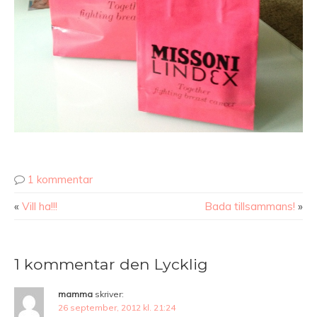
1 kommentar
«
Vill ha!!!
Bada tillsammans!
»
1 kommentar den Lycklig
mamma
skriver:
26 september, 2012 kl. 21:24