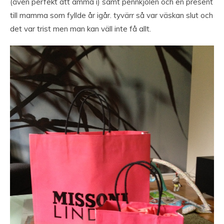
(även perfekt att amma i) samt pennkjolen och en present
till mamma som fyllde år igår. tyvärr så var väskan slut och
det var trist men man kan väll inte få allt.