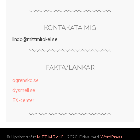
KONTAKATA MIG
linda@mittmirakel.se
FAKTA/LÄNKAR
agrenska.se
dysmeli.se
EX-center
© Upphovsrätt
MITT MIRAKEL
2026. Drivs med
WordPress
.