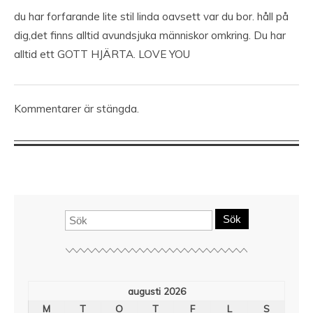
du har forfarande lite stil linda oavsett var du bor. håll på
dig,det finns alltid avundsjuka människor omkring. Du har
alltid ett GOTT HJÄRTA. LOVE YOU
Kommentarer är stängda.
Sök
augusti 2026
M
T
O
T
F
L
S