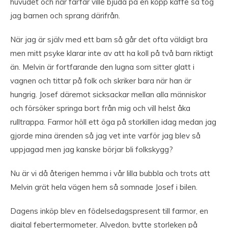
huvudet och när farfar ville bjuda på en kopp kaffe så tog
jag barnen och sprang därifrån.
När jag är själv med ett barn så går det ofta väldigt bra
men mitt psyke klarar inte av att ha koll på två barn riktigt
än. Melvin är fortfarande den lugna som sitter glatt i
vagnen och tittar på folk och skriker bara när han är
hungrig. Josef däremot sicksackar mellan alla människor
och försöker springa bort från mig och vill helst åka
rulltrappa. Farmor höll ett öga på storkillen idag medan jag
gjorde mina ärenden så jag vet inte varför jag blev så
uppjagad men jag kanske börjar bli folkskygg?
Nu är vi då återigen hemma i vår lilla bubbla och trots att
Melvin grät hela vägen hem så somnade Josef i bilen.
Dagens inköp blev en födelsedagspresent till farmor, en
digital febertermometer, Alvedon, bytte storleken på