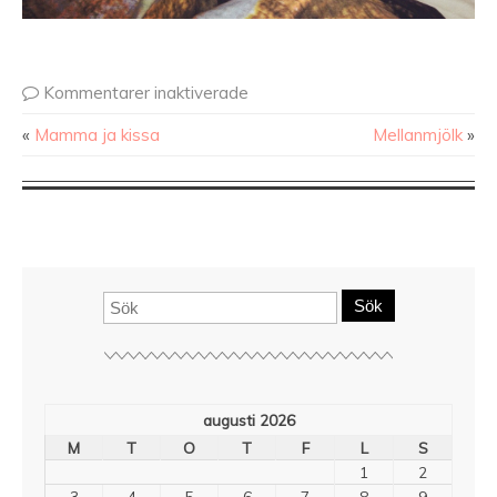
Kommentarer inaktiverade
«
Mamma ja kissa
Mellanmjölk
»
Sök
augusti 2026
M
T
O
T
F
L
S
1
2
3
4
5
6
7
8
9