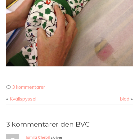
3 kommentarer
«
Kvällspyssel
blod
»
3 kommentarer den BVC
Jamila Chebil
skriver: