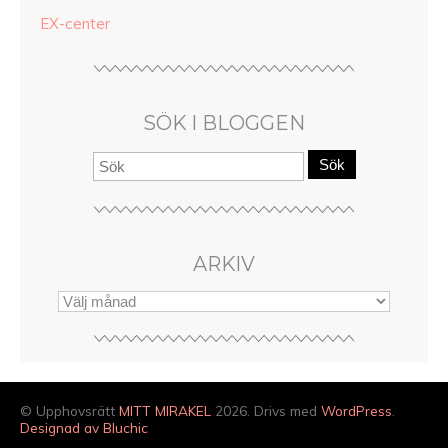
EX-center
SÖK I BLOGGEN
Sök
ARKIV
© Upphovsrätt
MITT MIRAKEL
2026. Drivs med
WordPress
.
Designad av Bluchic