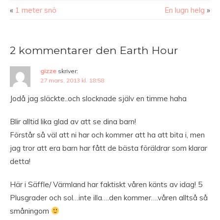
«
1 meter snö
En lugn helg
»
2 kommentarer den Earth Hour
gizze
skriver:
27 mars, 2013 kl. 18:58
Jodå jag släckte..och slocknade själv en timme haha
Blir alltid lika glad av att se dina barn!
Förstår så väl att ni har och kommer att ha att bita i, men
jag tror att era barn har fått de bästa föräldrar som klarar
detta!
Här i Säffle/ Värmland har faktiskt våren känts av idag! 5
Plusgrader och sol…inte illa….den kommer….våren alltså så
småningom