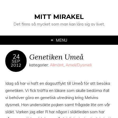
MITT MIRAKEL
Det finns så mycket som man kan lära sig av livet.
MENU
Genetiken Umeå
24
SEP
2012
kategorier:
Allmänt
,
Ameli/Dysmeli
Idag så har vi haft en dagsutflykt till Umeå för att besöka
genetiken. Vi fick träffa en läkare som skulle bedöma ifall
vi behöver göra en genetisk utredning kring Melvins
dysmeli. Hon undersökte pojken samt frågade lite om vår
släkt. Varken jag eller R har någon i släktleden som har