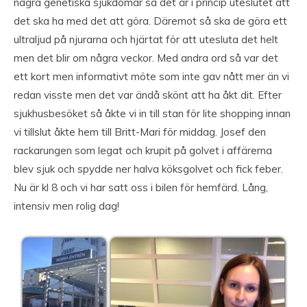
några genetiska sjukdomar så det är i princip uteslutet att
det ska ha med det att göra. Däremot så ska de göra ett
ultraljud på njurarna och hjärtat för att utesluta det helt
men det blir om några veckor. Med andra ord så var det
ett kort men informativt möte som inte gav nått mer än vi
redan visste men det var ändå skönt att ha åkt dit. Efter
sjukhusbesöket så åkte vi in till stan för lite shopping innan
vi tillslut åkte hem till Britt-Mari för middag. Josef den
rackarungen som legat och krupit på golvet i affärerna
blev sjuk och spydde ner halva köksgolvet och fick feber.
Nu är kl 8 och vi har satt oss i bilen för hemfärd. Lång,
intensiv men rolig dag!