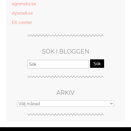
agrenska.se
dysmeli.se
EX-center
SÖK I BLOGGEN
Sök
ARKIV