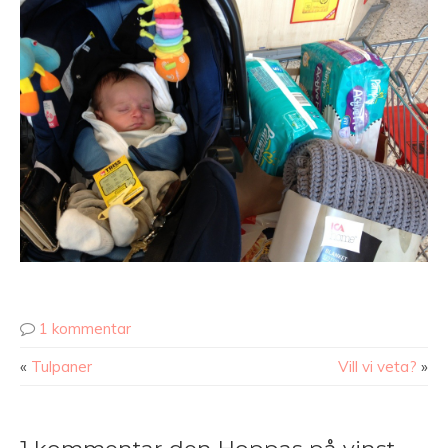
1 kommentar
«
Tulpaner
Vill vi veta?
»