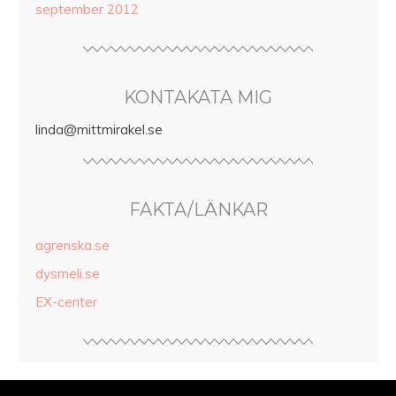
september 2012
KONTAKATA MIG
linda@mittmirakel.se
FAKTA/LÄNKAR
agrenska.se
dysmeli.se
EX-center