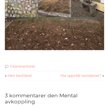
3 kommentarer
«
Herr bestämd
Hur uppstår norrskenet?
»
3 kommentarer den Mental
avkoppling