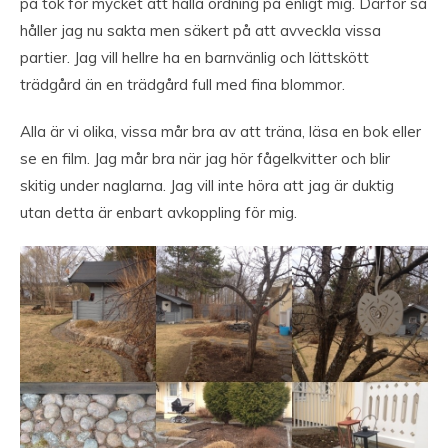
på tok för mycket att hålla ordning på enligt mig. Därför så
håller jag nu sakta men säkert på att avveckla vissa
partier. Jag vill hellre ha en barnvänlig och lättskött
trädgård än en trädgård full med fina blommor.
Alla är vi olika, vissa mår bra av att träna, läsa en bok eller
se en film. Jag mår bra när jag hör fågelkvitter och blir
skitig under naglarna. Jag vill inte höra att jag är duktig
utan detta är enbart avkoppling för mig.