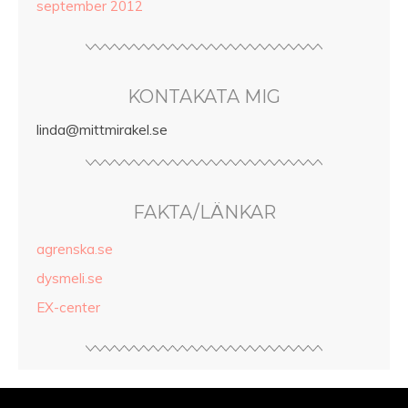
september 2012
KONTAKATA MIG
linda@mittmirakel.se
FAKTA/LÄNKAR
agrenska.se
dysmeli.se
EX-center