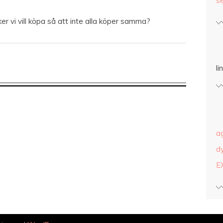
s
er vi vill köpa så att inte alla köper samma?
l
a
d
E