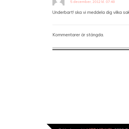
5 december, 2012 kl. 07:48
Underbart! ska vi meddela dig vilka sak
Kommentarer är stängda.