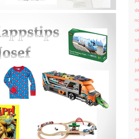
j
d
n
o
s
a
ju
ju
m
ap
m
f
j
d