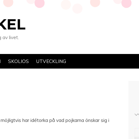
KEL
av livet.
N
SKOLIOS
UTVECKLING
ni möjligtvis har idétorka på vad pojkarna önskar sig i