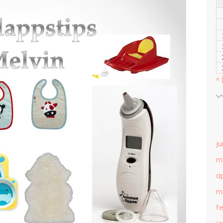
« 
ju
m
ap
m
f