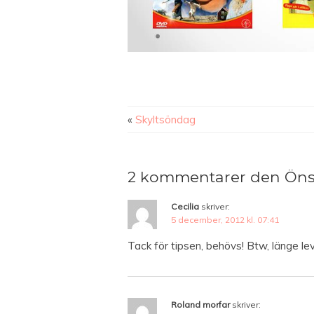
«
Skyltsöndag
2 kommentarer den Önsk
Cecilia
skriver:
5 december, 2012 kl. 07:41
Tack för tipsen, behövs! Btw, länge lev
Roland morfar
skriver: