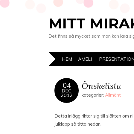
MITT MIRA
Det finns så mycket som man kan lära sig 
HEM
AMELI
PRESENTATIO
Önskelista
04
DEC
2012
kategorier:
Allmänt
Detta inlägg riktar sig till släkten om 
julklapp så titta nedan.