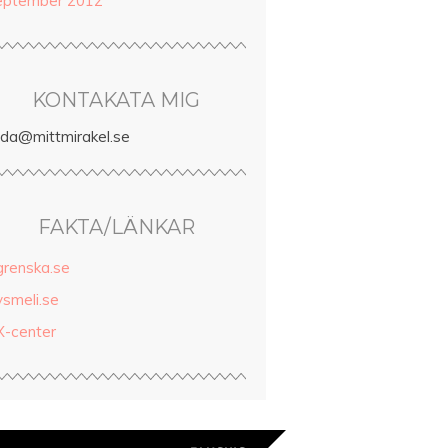
eptember 2012
KONTAKATA MIG
inda@mittmirakel.se
FAKTA/LÄNKAR
grenska.se
ysmeli.se
X-center