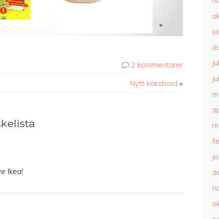
n
o
s
a
ju
2 kommentarer
ju
Nytt köksbord
»
m
ap
elista
m
f
j
e Ikea!
d
n
o