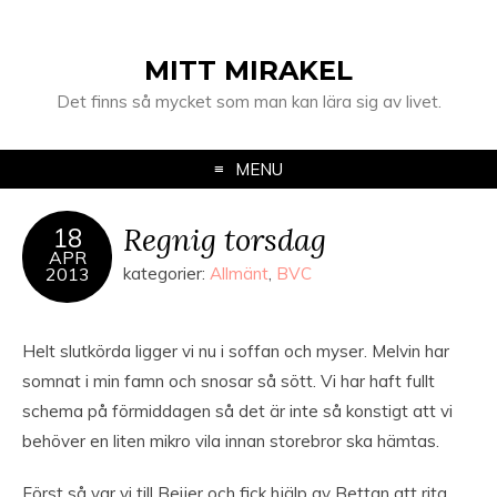
MITT MIRAKEL
Det finns så mycket som man kan lära sig av livet.
MENU
Regnig torsdag
18
APR
2013
kategorier:
Allmänt
,
BVC
Helt slutkörda ligger vi nu i soffan och myser. Melvin har
somnat i min famn och snosar så sött. Vi har haft fullt
schema på förmiddagen så det är inte så konstigt att vi
behöver en liten mikro vila innan storebror ska hämtas.
Först så var vi till Beijer och fick hjälp av Bettan att rita