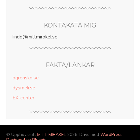
KONTAKATA MIG
linda@mittmirakel.se
FAKTA/LÄNKAR
agrenska.se
dysmeli.se
EX-center
© Upphovsrätt
MITT MIRAKEL
2026. Drivs med
WordPress
.
Designad av Bluchic