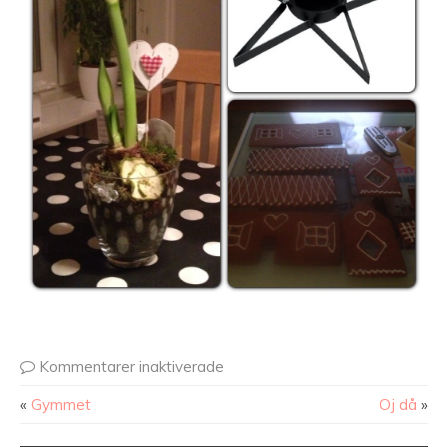
Kommentarer inaktiverade
«
Gymmet
Oj då
»