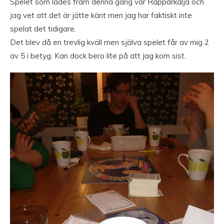
Spelet som lades fram denna gång var Rapparkalja och
jag vet att det är jätte känt men jag har faktiskt inte
spelat det tidigare.
Det blev då en trevlig kväll men själva spelet får av mig 2
av 5 i betyg. Kan dock bero lite på att jag kom sist.