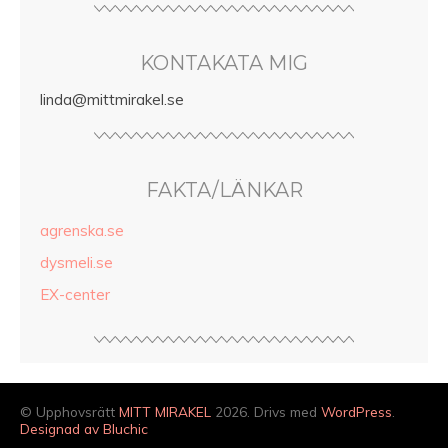
KONTAKATA MIG
linda@mittmirakel.se
FAKTA/LÄNKAR
agrenska.se
dysmeli.se
EX-center
© Upphovsrätt
MITT MIRAKEL
2026. Drivs med
WordPress
.
Designad av Bluchic