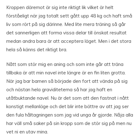
Kroppen däremot är sig inte riktigt lik vilket är helt
förståeligt när jag totalt sett gått upp 48 kg och haft små
liv som rört på sig därinne. Med lite mera träning så går
det sannerligen att forma vissa delar till önskat resultat
medan andra bara är att acceptera läget. Men i det stora
hela så känns det riktigt bra.
Nått som stör mig en aning och som inte går att träna
tillbaka är att min navel inte längre är en fin liten grotta.
När jag bar barnen så började den fort att vända på sig
och nästan hela graviditeterna så har jag haft en
utåtbuktande navel. Nu är det som att den fastnat i nått
konstigt mellanläge och det blir inte bättre av att jag ser
den fula håltagningen som jag vid unga år gjorde. Nåja alla
har väll små saker på sin kropp som de stör sig på men nu
vet ni en utav mina.