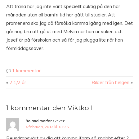
Att träna har jag inte varit speciellt duktig på den här
månaden utan all barnfri tid har gått till studier. Att
promenera ska jag då försöka komma igång med igen. Det
går nog bra att gå ut med Melvin när han är vaken och
Josef är på förskolan och så får jag plugga lite när han
förmiddagssover.
1 kommentar
«
2 1/2 år
Bilder från helgen
»
1 kommentar den Viktkoll
Roland morfar
skriver:
4 februari, 2013 kl. 07:36
Beundransvärt av dig att komma iform så snabbt efter 2