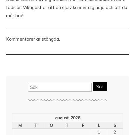
födslar. Viktigast är att du själv känner dig nöjd och att du
mår bra!
Kommentarer är stängda.
Sök
augusti 2026
M
T
O
T
F
L
S
1
2