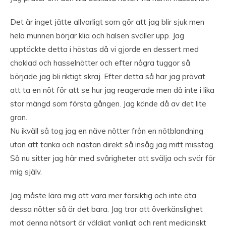
Det är inget jätte allvarligt som gör att jag blir sjuk men
hela munnen börjar klia och halsen sväller upp. Jag
upptäckte detta i höstas då vi gjorde en dessert med
choklad och hasselnötter och efter några tuggor så
började jag bli riktigt skraj. Efter detta så har jag prövat
att ta en nöt för att se hur jag reagerade men då inte i lika
stor mängd som första gången. Jag kände då av det lite
gran.
Nu ikväll så tog jag en näve nötter från en nötblandning
utan att tänka och nästan direkt så insåg jag mitt misstag.
Så nu sitter jag här med svårigheter att svälja och svär för
mig själv.
Jag måste lära mig att vara mer försiktig och inte äta
dessa nötter så är det bara. Jag tror att överkänslighet
mot denna nötsort är väldigt vanligt och rent medicinskt