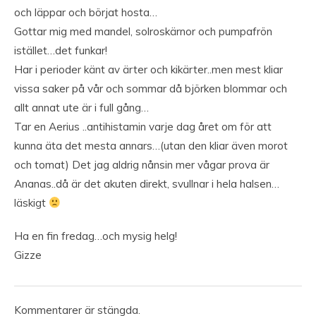
och läppar och börjat hosta…
Gottar mig med mandel, solroskärnor och pumpafrön
istället…det funkar!
Har i perioder känt av ärter och kikärter..men mest kliar
vissa saker på vår och sommar då björken blommar och
allt annat ute är i full gång…
Tar en Aerius ..antihistamin varje dag året om för att
kunna äta det mesta annars…(utan den kliar även morot
och tomat) Det jag aldrig nånsin mer vågar prova är
Ananas..då är det akuten direkt, svullnar i hela halsen…
läskigt
Ha en fin fredag…och mysig helg!
Gizze
Kommentarer är stängda.