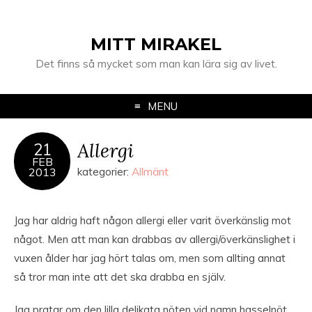
MITT MIRAKEL
Det finns så mycket som man kan lära sig av livet.
MENU
Allergi
21
FEB
2013
kategorier:
Allmänt
Jag har aldrig haft någon allergi eller varit överkänslig mot
något. Men att man kan drabbas av allergi/överkänslighet i
vuxen ålder har jag hört talas om, men som allting annat
så tror man inte att det ska drabba en själv.
Jag pratar om den lilla delikata nöten vid namn hasselnöt.